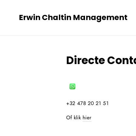
Translation
missing:
Erwin Chaltin Management
nl.general.accessibility.skip_to_content
Directe Con
+32 478 20 21 51
Of klik
hier